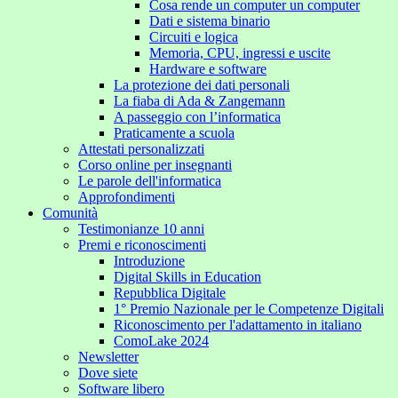
Cosa rende un computer un computer
Dati e sistema binario
Circuiti e logica
Memoria, CPU, ingressi e uscite
Hardware e software
La protezione dei dati personali
La fiaba di Ada & Zangemann
A passeggio con l’informatica
Praticamente a scuola
Attestati personalizzati
Corso online per insegnanti
Le parole dell'informatica
Approfondimenti
Comunità
Testimonianze 10 anni
Premi e riconoscimenti
Introduzione
Digital Skills in Education
Repubblica Digitale
1° Premio Nazionale per le Competenze Digitali
Riconoscimento per l'adattamento in italiano
ComoLake 2024
Newsletter
Dove siete
Software libero