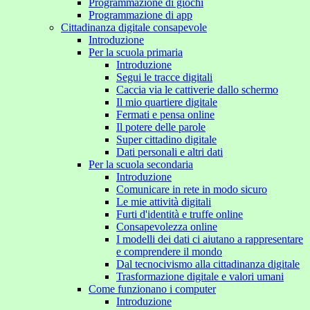
Programmazione di giochi
Programmazione di app
Cittadinanza digitale consapevole
Introduzione
Per la scuola primaria
Introduzione
Segui le tracce digitali
Caccia via le cattiverie dallo schermo
Il mio quartiere digitale
Fermati e pensa online
Il potere delle parole
Super cittadino digitale
Dati personali e altri dati
Per la scuola secondaria
Introduzione
Comunicare in rete in modo sicuro
Le mie attività digitali
Furti d'identità e truffe online
Consapevolezza online
I modelli dei dati ci aiutano a rappresentare
e comprendere il mondo
Dal tecnocivismo alla cittadinanza digitale
Trasformazione digitale e valori umani
Come funzionano i computer
Introduzione