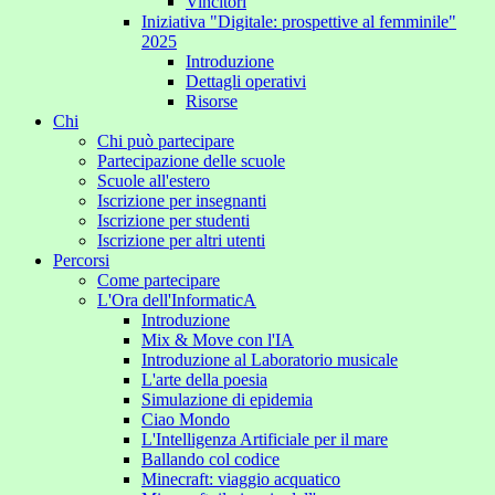
Vincitori
Iniziativa "Digitale: prospettive al femminile"
2025
Introduzione
Dettagli operativi
Risorse
Chi
Chi può partecipare
Partecipazione delle scuole
Scuole all'estero
Iscrizione per insegnanti
Iscrizione per studenti
Iscrizione per altri utenti
Percorsi
Come partecipare
L'Ora dell'InformaticA
Introduzione
Mix & Move con l'IA
Introduzione al Laboratorio musicale
L'arte della poesia
Simulazione di epidemia
Ciao Mondo
L'Intelligenza Artificiale per il mare
Ballando col codice
Minecraft: viaggio acquatico