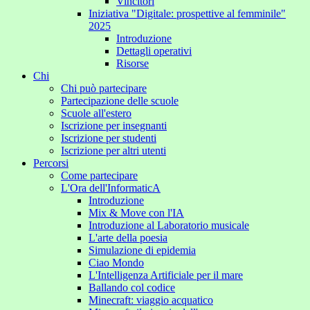
Vincitori
Iniziativa "Digitale: prospettive al femminile"
2025
Introduzione
Dettagli operativi
Risorse
Chi
Chi può partecipare
Partecipazione delle scuole
Scuole all'estero
Iscrizione per insegnanti
Iscrizione per studenti
Iscrizione per altri utenti
Percorsi
Come partecipare
L'Ora dell'InformaticA
Introduzione
Mix & Move con l'IA
Introduzione al Laboratorio musicale
L'arte della poesia
Simulazione di epidemia
Ciao Mondo
L'Intelligenza Artificiale per il mare
Ballando col codice
Minecraft: viaggio acquatico