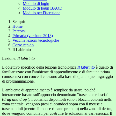
Modulo di login
Modulo di login BAOD
Modulo per l'iscrizione
Sei qui:
Home
Percorsi
Primaria (versione 2018)
Vecchie lezioni tecnologiche
Corso rapido
Il Labirinto
Lezione:
Il labirinto
L'obiettivo specifico della lezione tecnologica
Il labirinto
è quello di
familiarizzare con l'ambiente di apprendimento e di fare una prima
conoscenza con concetti che sono alla base di qualunque linguaggio
di programmazione.
L'ambiente di apprendimento è semplice da usare, poiché
interamente basato sull'approccio denominato "trascina e rilascia"
(
drag and drop
). I comandi disponibili sono i blocchi colorati nella
zona centrale, vengono presi cliccandoci sopra con il mouse e
trascinandoli (mentre il mouse rimane premuto) nella zona di destra,
dove vengono combinati per costruire le soluzioni ai vari esercizi. Il