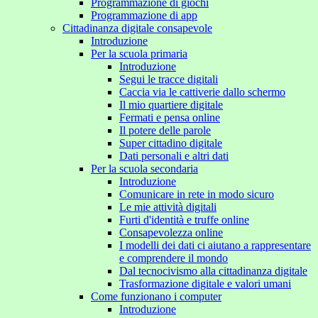
Programmazione di giochi
Programmazione di app
Cittadinanza digitale consapevole
Introduzione
Per la scuola primaria
Introduzione
Segui le tracce digitali
Caccia via le cattiverie dallo schermo
Il mio quartiere digitale
Fermati e pensa online
Il potere delle parole
Super cittadino digitale
Dati personali e altri dati
Per la scuola secondaria
Introduzione
Comunicare in rete in modo sicuro
Le mie attività digitali
Furti d'identità e truffe online
Consapevolezza online
I modelli dei dati ci aiutano a rappresentare
e comprendere il mondo
Dal tecnocivismo alla cittadinanza digitale
Trasformazione digitale e valori umani
Come funzionano i computer
Introduzione