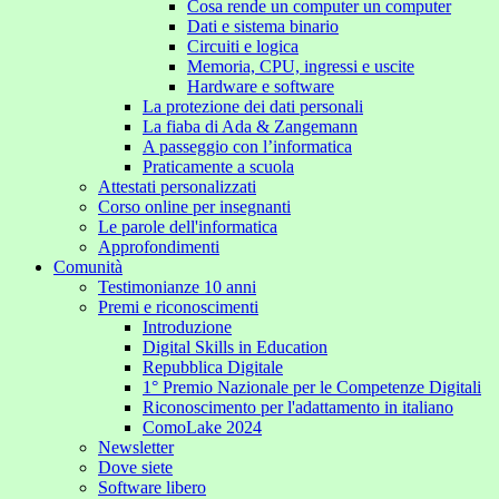
Cosa rende un computer un computer
Dati e sistema binario
Circuiti e logica
Memoria, CPU, ingressi e uscite
Hardware e software
La protezione dei dati personali
La fiaba di Ada & Zangemann
A passeggio con l’informatica
Praticamente a scuola
Attestati personalizzati
Corso online per insegnanti
Le parole dell'informatica
Approfondimenti
Comunità
Testimonianze 10 anni
Premi e riconoscimenti
Introduzione
Digital Skills in Education
Repubblica Digitale
1° Premio Nazionale per le Competenze Digitali
Riconoscimento per l'adattamento in italiano
ComoLake 2024
Newsletter
Dove siete
Software libero