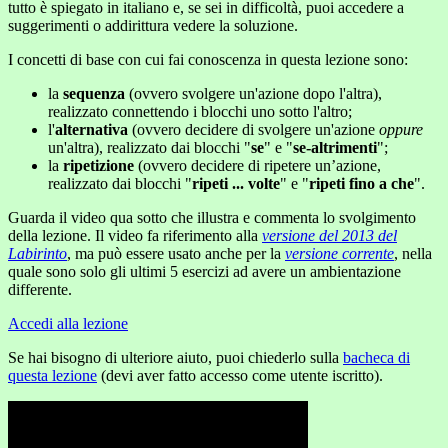
tutto è spiegato in italiano e, se sei in difficoltà, puoi accedere a
suggerimenti o addirittura vedere la soluzione.
I concetti di base con cui fai conoscenza in questa lezione sono:
la
sequenza
(ovvero svolgere un'azione dopo l'altra),
realizzato connettendo i blocchi uno sotto l'altro;
l'
alternativa
(ovvero decidere di svolgere un'azione
oppure
un'altra), realizzato dai blocchi "
se
" e "
se-altrimenti
";
la
ripetizione
(ovvero decidere di ripetere un’azione,
realizzato dai blocchi "
ripeti ... volte
" e "
ripeti fino a che
".
Guarda il video qua sotto che illustra e commenta lo svolgimento
della lezione. Il video fa riferimento alla
versione del 2013 del
Labirinto
, ma può essere usato anche per la
versione corrente
, nella
quale sono solo gli ultimi 5 esercizi ad avere un ambientazione
differente.
Accedi alla lezione
Se hai bisogno di ulteriore aiuto, puoi chiederlo sulla
bacheca di
questa lezione
(devi aver fatto accesso come utente iscritto).