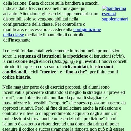
della lezione. Basta cliccare sulla bandiera a scacchi
indicata dalla freccia rossa nell'immagine qui
accanto. Attenzione: gli esercizi supplementari sono
disponibili solo se vengono abilitati nella
configurazione della classe. Per controllare o
modificare, è necessario accedere alla
configurazione
della classe
mediante il pannello di controllo
dell'insegnante.
I concetti fondamentali velocemente introdotti nelle prime lezioni
sono: la
sequenza di istruzioni
, la
ripetizione
di istruzioni (
ciclo
),
la
correzione degli errori
(
debugging
) e gli
eventi
. I nuovi concetti
introdotti in questo corso sono: i
cicli annidati
, le
istruzioni
condizionali
, i cicli
"mentre"
e
"fino a che"
, per finire con il
codice binario
.
Nella maggior parte degli esercizi proposti, gli alunni sono
incentivati a procedere sfruttando al meglio la strategia a "prove ed
errori", con l'obiettivo di annullare la paura di sbagliare e
massimizzare le possibili "scoperte" che spesso possono nascere da
approcci istintivi. Però, al fine di sollecitare anche la riflessione e
controllare il livello di apprendimento acquisito dagli alunni, in
molte lezioni si trova anche un esercizio di "predizione" in cui
l'alunno è costretto a rispondere ad una domanda prima di poter
eseguire il codice e successivamente la risposta non può più essere