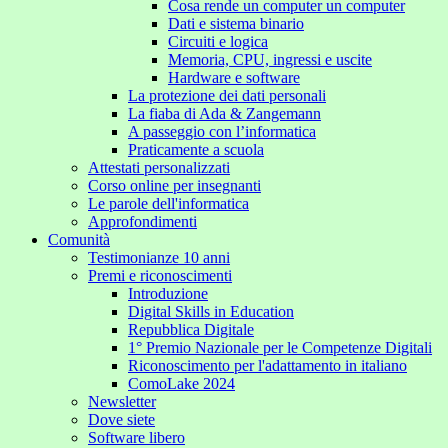
Cosa rende un computer un computer
Dati e sistema binario
Circuiti e logica
Memoria, CPU, ingressi e uscite
Hardware e software
La protezione dei dati personali
La fiaba di Ada & Zangemann
A passeggio con l’informatica
Praticamente a scuola
Attestati personalizzati
Corso online per insegnanti
Le parole dell'informatica
Approfondimenti
Comunità
Testimonianze 10 anni
Premi e riconoscimenti
Introduzione
Digital Skills in Education
Repubblica Digitale
1° Premio Nazionale per le Competenze Digitali
Riconoscimento per l'adattamento in italiano
ComoLake 2024
Newsletter
Dove siete
Software libero