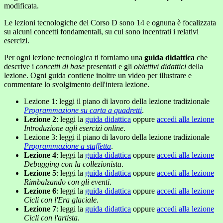
modificata.
Le lezioni tecnologiche del Corso D sono 14 e ognuna è focalizzata
su alcuni concetti fondamentali, su cui sono incentrati i relativi
esercizi.
Per ogni lezione tecnologica ti forniamo una
guida didattica
che
descrive i
concetti di base
presentati e gli
obiettivi didattici
della
lezione. Ogni guida contiene inoltre un video per illustrare e
commentare lo svolgimento dell'intera lezione.
Lezione 1: leggi il piano di lavoro della lezione tradizionale
Programmazione su carta a quadretti
.
Lezione 2
: leggi la
guida didattica
oppure
accedi alla lezione
Introduzione agli esercizi online
.
Lezione 3: leggi il piano di lavoro della lezione tradizionale
Programmazione a staffetta
.
Lezione 4
: leggi la
guida didattica
oppure
accedi alla lezione
Debugging con la collezionista
.
Lezione 5
: leggi la
guida didattica
oppure
accedi alla lezione
Rimbalzando con gli eventi
.
Lezione 6
: leggi la
guida didattica
oppure
accedi alla lezione
Cicli con l'Era glaciale
.
Lezione 7
: leggi la
guida didattica
oppure
accedi alla lezione
Cicli con l'artista
.