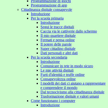
Programmazione di giochi
Programmazione di app
Cittadinanza digitale consapevole
Introduzione
Per la scuola primaria
Introduzione
Segui le tracce digitali
Caccia via le cattiverie dallo schermo
Il mio quartiere digitale
Fermati e pensa online
Il potere delle parole
Super cittadino digitale
Dati personali e altri dati
Per la scuola secondaria
Introduzione
Comunicare in rete in modo sicuro
Le mie attività digitali
Furti d'identità e truffe online
Consapevolezza online
I modelli dei dati ci aiutano a rappresentare
e comprendere il mondo
Dal tecnocivismo alla cittadinanza digitale
Trasformazione digitale e valori umani
Come funzionano i computer
Introduzione