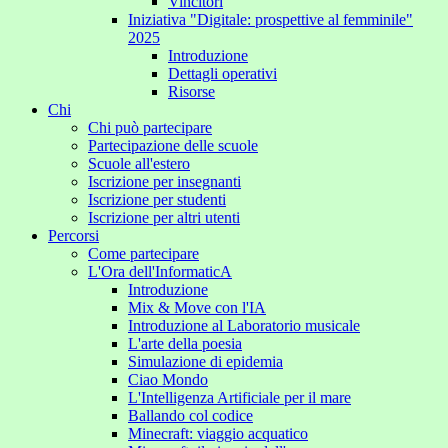
Vincitori
Iniziativa "Digitale: prospettive al femminile"
2025
Introduzione
Dettagli operativi
Risorse
Chi
Chi può partecipare
Partecipazione delle scuole
Scuole all'estero
Iscrizione per insegnanti
Iscrizione per studenti
Iscrizione per altri utenti
Percorsi
Come partecipare
L'Ora dell'InformaticA
Introduzione
Mix & Move con l'IA
Introduzione al Laboratorio musicale
L'arte della poesia
Simulazione di epidemia
Ciao Mondo
L'Intelligenza Artificiale per il mare
Ballando col codice
Minecraft: viaggio acquatico