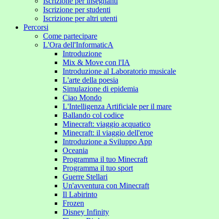
Iscrizione per insegnanti
Iscrizione per studenti
Iscrizione per altri utenti
Percorsi
Come partecipare
L'Ora dell'InformaticA
Introduzione
Mix & Move con l'IA
Introduzione al Laboratorio musicale
L'arte della poesia
Simulazione di epidemia
Ciao Mondo
L'Intelligenza Artificiale per il mare
Ballando col codice
Minecraft: viaggio acquatico
Minecraft: il viaggio dell'eroe
Introduzione a Sviluppo App
Oceania
Programma il tuo Minecraft
Programma il tuo sport
Guerre Stellari
Un'avventura con Minecraft
Il Labirinto
Frozen
Disney Infinity