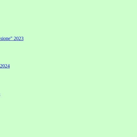
lusione" 2023
" 2024
5