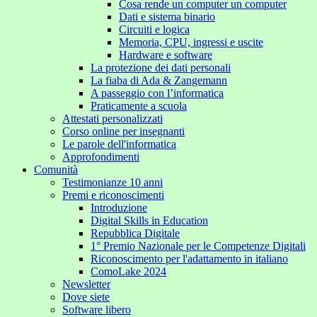
Cosa rende un computer un computer
Dati e sistema binario
Circuiti e logica
Memoria, CPU, ingressi e uscite
Hardware e software
La protezione dei dati personali
La fiaba di Ada & Zangemann
A passeggio con l’informatica
Praticamente a scuola
Attestati personalizzati
Corso online per insegnanti
Le parole dell'informatica
Approfondimenti
Comunità
Testimonianze 10 anni
Premi e riconoscimenti
Introduzione
Digital Skills in Education
Repubblica Digitale
1° Premio Nazionale per le Competenze Digitali
Riconoscimento per l'adattamento in italiano
ComoLake 2024
Newsletter
Dove siete
Software libero