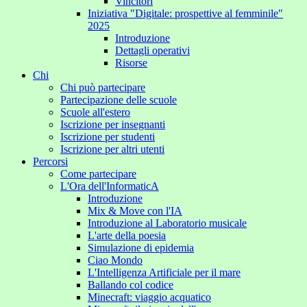
Vincitori
Iniziativa "Digitale: prospettive al femminile"
2025
Introduzione
Dettagli operativi
Risorse
Chi
Chi può partecipare
Partecipazione delle scuole
Scuole all'estero
Iscrizione per insegnanti
Iscrizione per studenti
Iscrizione per altri utenti
Percorsi
Come partecipare
L'Ora dell'InformaticA
Introduzione
Mix & Move con l'IA
Introduzione al Laboratorio musicale
L'arte della poesia
Simulazione di epidemia
Ciao Mondo
L'Intelligenza Artificiale per il mare
Ballando col codice
Minecraft: viaggio acquatico