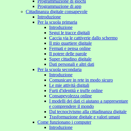
Programmazione di giochi
Programmazione di app
Cittadinanza digitale consapevole
Introduzione
Per la scuola primaria
Introduzione
Segui le tracce digitali
Caccia via le cattiverie dallo schermo
Il mio quartiere digitale
Fermati e pensa online
Il potere delle parole
Super cittadino digitale
Dati personali e altri dati
Per la scuola secondaria
Introduzione
Comunicare in rete in modo sicuro
Le mie attività digitali
Furti d'identità e truffe online
Consapevolezza online
I modelli dei dati ci aiutano a rappresentare
e comprendere il mondo
Dal tecnocivismo alla cittadinanza digitale
Trasformazione digitale e valori umani
Come funzionano i computer
Introduzione