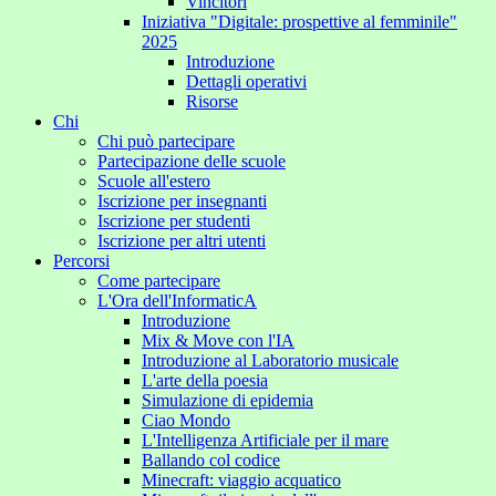
Vincitori
Iniziativa "Digitale: prospettive al femminile"
2025
Introduzione
Dettagli operativi
Risorse
Chi
Chi può partecipare
Partecipazione delle scuole
Scuole all'estero
Iscrizione per insegnanti
Iscrizione per studenti
Iscrizione per altri utenti
Percorsi
Come partecipare
L'Ora dell'InformaticA
Introduzione
Mix & Move con l'IA
Introduzione al Laboratorio musicale
L'arte della poesia
Simulazione di epidemia
Ciao Mondo
L'Intelligenza Artificiale per il mare
Ballando col codice
Minecraft: viaggio acquatico