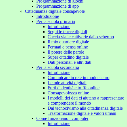
Programmazione di giochi
Programmazione di app
Cittadinanza digitale consapevole
Introduzione
Per la scuola primaria
Introduzione
Segui le tracce digitali
Caccia via le cattiverie dallo schermo
Il mio quartiere digitale
Fermati e pensa online
Il potere delle parole
Super cittadino digitale
Dati personali e altri dati
Per la scuola secondaria
Introduzione
Comunicare in rete in modo sicuro
Le mie attività digitali
Furti d'identità e truffe online
Consapevolezza online
I modelli dei dati ci aiutano a rappresentare
e comprendere il mondo
Dal tecnocivismo alla cittadinanza digitale
Trasformazione digitale e valori umani
Come funzionano i computer
Introduzione