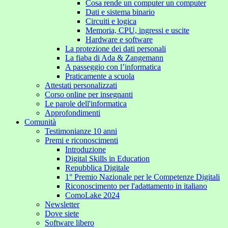
Cosa rende un computer un computer
Dati e sistema binario
Circuiti e logica
Memoria, CPU, ingressi e uscite
Hardware e software
La protezione dei dati personali
La fiaba di Ada & Zangemann
A passeggio con l’informatica
Praticamente a scuola
Attestati personalizzati
Corso online per insegnanti
Le parole dell'informatica
Approfondimenti
Comunità
Testimonianze 10 anni
Premi e riconoscimenti
Introduzione
Digital Skills in Education
Repubblica Digitale
1° Premio Nazionale per le Competenze Digitali
Riconoscimento per l'adattamento in italiano
ComoLake 2024
Newsletter
Dove siete
Software libero