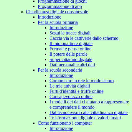
Programmazione di giochi
Programmazione di app
Cittadinanza digitale consapevole
Introduzione
Per la scuola primaria
Introduzione
Segui le tracce digitali
Caccia via le cattiverie dallo schermo
Il mio quartiere digitale
Fermati e pensa online
Il potere delle parole
Super cittadino digitale
Dati personali e altri dati
Per la scuola secondaria
Introduzione
Comunicare in rete in modo sicuro
Le mie attività digitali
Furti d'identità e truffe online
Consapevolezza online
I modelli dei dati ci aiutano a rappresentare
e comprendere il mondo
Dal tecnocivismo alla cittadinanza digitale
Trasformazione digitale e valori umani
Come funzionano i computer
Introduzione