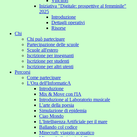
Vincitori
Iniziativa "Digitale: prospettive al femminile"
2025
Introduzione
Dettagli operativi
Risorse
Chi
Chi può partecipare
Partecipazione delle scuole
Scuole all'estero
Iscrizione per insegnanti
Iscrizione per studenti
Iscrizione per altri utenti
Percorsi
Come partecipare
L'Ora dell'InformaticA
Introduzione
Mix & Move con l'IA
Introduzione al Laboratorio musicale
L'arte della poesia
Simulazione di epidemia
Ciao Mondo
L'Intelligenza Artificiale per il mare
Ballando col codice
Minecraft: viaggio acquatico