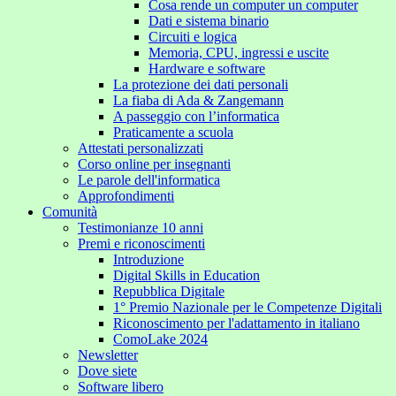
Cosa rende un computer un computer
Dati e sistema binario
Circuiti e logica
Memoria, CPU, ingressi e uscite
Hardware e software
La protezione dei dati personali
La fiaba di Ada & Zangemann
A passeggio con l’informatica
Praticamente a scuola
Attestati personalizzati
Corso online per insegnanti
Le parole dell'informatica
Approfondimenti
Comunità
Testimonianze 10 anni
Premi e riconoscimenti
Introduzione
Digital Skills in Education
Repubblica Digitale
1° Premio Nazionale per le Competenze Digitali
Riconoscimento per l'adattamento in italiano
ComoLake 2024
Newsletter
Dove siete
Software libero