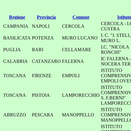
Regione
Provincia
Comune
Istitut
CERCOLA - I.
CAMPANIA
NAPOLI
CERCOLA
CUSTRA
I. C. "J. STEL
BASILICATA
POTENZA
MURO LUCANO
MURO L.
I.C. "NICOLA
PUGLIA
BARI
CELLAMARE
RONCHI"
IC FALERNA -
CALABRIA
CATANZARO
FALERNA
NOCERA TER
ISTITUTO
TOSCANA
FIRENZE
EMPOLI
COMPRENSI
EMPOLI OVE
ISTITUTO
COMPRENSIVO
TOSCANA
PISTOIA
LAMPORECCHIO
S. F.BERNI"
LAMPORECC
ISTITUTO
ABRUZZO
PESCARA
MANOPPELLO
COMPRENSIVO
MANOPPELL
ISTITUTO