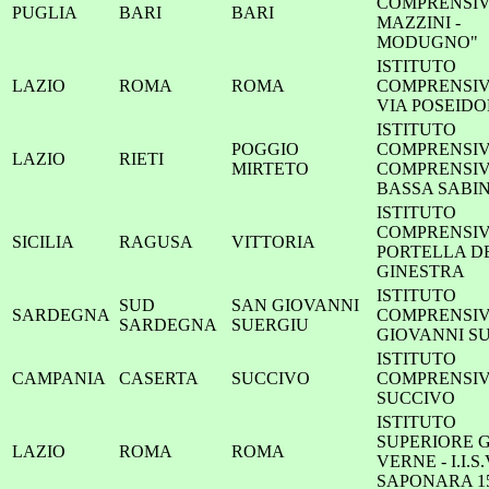
COMPRENSIVO
PUGLIA
BARI
BARI
MAZZINI -
MODUGNO"
ISTITUTO
LAZIO
ROMA
ROMA
COMPRENSIV
VIA POSEID
ISTITUTO
POGGIO
COMPRENSIVO
LAZIO
RIETI
MIRTETO
COMPRENSI
BASSA SABI
ISTITUTO
COMPRENSI
SICILIA
RAGUSA
VITTORIA
PORTELLA D
GINESTRA
ISTITUTO
SUD
SAN GIOVANNI
SARDEGNA
COMPRENSIV
SARDEGNA
SUERGIU
GIOVANNI S
ISTITUTO
CAMPANIA
CASERTA
SUCCIVO
COMPRENSI
SUCCIVO
ISTITUTO
SUPERIORE G
LAZIO
ROMA
ROMA
VERNE - I.I.S
SAPONARA 1