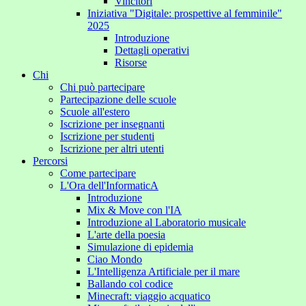
Vincitori
Iniziativa "Digitale: prospettive al femminile"
2025
Introduzione
Dettagli operativi
Risorse
Chi
Chi può partecipare
Partecipazione delle scuole
Scuole all'estero
Iscrizione per insegnanti
Iscrizione per studenti
Iscrizione per altri utenti
Percorsi
Come partecipare
L'Ora dell'InformaticA
Introduzione
Mix & Move con l'IA
Introduzione al Laboratorio musicale
L'arte della poesia
Simulazione di epidemia
Ciao Mondo
L'Intelligenza Artificiale per il mare
Ballando col codice
Minecraft: viaggio acquatico