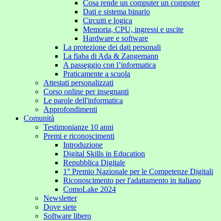
Cosa rende un computer un computer
Dati e sistema binario
Circuiti e logica
Memoria, CPU, ingressi e uscite
Hardware e software
La protezione dei dati personali
La fiaba di Ada & Zangemann
A passeggio con l’informatica
Praticamente a scuola
Attestati personalizzati
Corso online per insegnanti
Le parole dell'informatica
Approfondimenti
Comunità
Testimonianze 10 anni
Premi e riconoscimenti
Introduzione
Digital Skills in Education
Repubblica Digitale
1° Premio Nazionale per le Competenze Digitali
Riconoscimento per l'adattamento in italiano
ComoLake 2024
Newsletter
Dove siete
Software libero