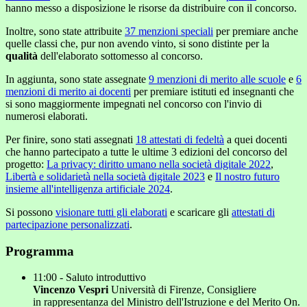
hanno messo a disposizione le risorse da distribuire con il concorso.
Inoltre, sono state attribuite
37 menzioni speciali
per premiare anche
quelle classi che, pur non avendo vinto, si sono distinte per la
qualità
dell'elaborato sottomesso al concorso.
In aggiunta, sono state assegnate
9 menzioni di merito alle scuole
e
6
menzioni di merito ai docenti
per premiare istituti ed insegnanti che
si sono maggiormente
impegnati
nel concorso con l'invio di
numerosi elaborati.
Per finire, sono stati assegnati
18 attestati di fedeltà
a quei docenti
che hanno partecipato a tutte le ultime 3 edizioni del concorso del
progetto:
La privacy: diritto umano nella società digitale 2022
,
Libertà e solidarietà nella società digitale 2023
e
Il nostro futuro
insieme all'intelligenza artificiale 2024
.
Si possono
visionare tutti gli elaborati
e scaricare gli
attestati di
partecipazione personalizzati
.
Programma
11:00 - Saluto introduttivo
Vincenzo Vespri
Università di Firenze, Consigliere
in rappresentanza del Ministro dell'Istruzione e del Merito On.