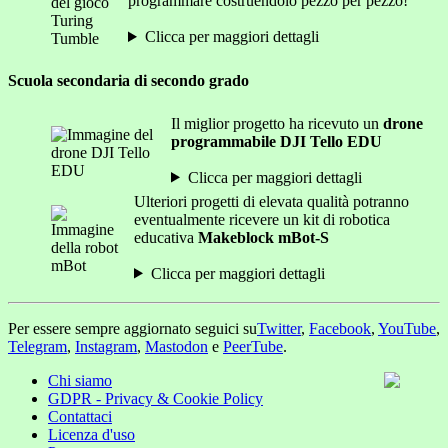
programmare costruendolo pezzo per pezzo!
Clicca per maggiori dettagli
Scuola secondaria di secondo grado
Il miglior progetto ha ricevuto un
drone
programmabile DJI Tello EDU
Clicca per maggiori dettagli
Ulteriori progetti di elevata qualità potranno
eventualmente ricevere un kit di robotica
educativa
Makeblock mBot-S
Clicca per maggiori dettagli
Per essere sempre aggiornato seguici su
Twitter
,
Facebook
,
YouTube
,
Telegram
,
Instagram
,
Mastodon
e
PeerTube
.
Chi siamo
GDPR - Privacy & Cookie Policy
Contattaci
Licenza d'uso