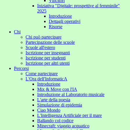
Vincitori
Iniziativa "Digitale: prospettive al femminile"
2025
Introduzione
Dettagli operativi
Risorse
Chi
Chi può partecipare
Partecipazione delle scuole
Scuole all'estero
Iscrizione per insegnanti
Iscrizione per studenti
Iscrizione per altri utenti
Percorsi
Come partecipare
L'Ora dell'InformaticA
Introduzione
Mix & Move con l'IA
Introduzione al Laboratorio musicale
L'arte della poesia
Simulazione di epidemia
Ciao Mondo
L'Intelligenza Artificiale per il mare
Ballando col codice
Minecraft: viaggio acquatico