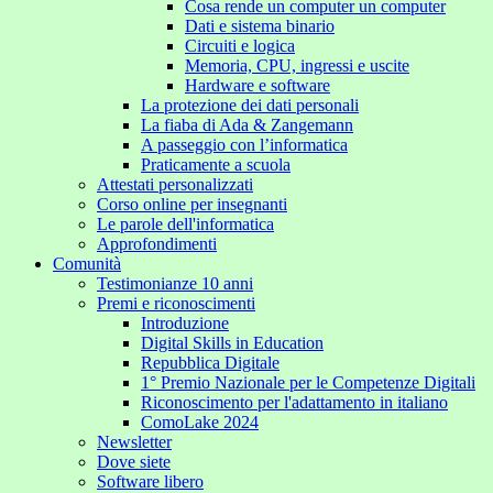
Cosa rende un computer un computer
Dati e sistema binario
Circuiti e logica
Memoria, CPU, ingressi e uscite
Hardware e software
La protezione dei dati personali
La fiaba di Ada & Zangemann
A passeggio con l’informatica
Praticamente a scuola
Attestati personalizzati
Corso online per insegnanti
Le parole dell'informatica
Approfondimenti
Comunità
Testimonianze 10 anni
Premi e riconoscimenti
Introduzione
Digital Skills in Education
Repubblica Digitale
1° Premio Nazionale per le Competenze Digitali
Riconoscimento per l'adattamento in italiano
ComoLake 2024
Newsletter
Dove siete
Software libero