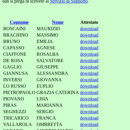
dati si prega di scrivere al
Servizio di Supporto
.
Cognome
Nome
Attestato
BOSCAINI
MAURIZIO
download
BRACHINO
MASSIMO
download
BRUNO
EMILIA
download
CAPASSO
AGNESE
download
CIAFFONE
ROSALBA
download
DE ROSA
SALVATORE
download
GAGLIO
GIUSEPPE
download
GIANNUSA
ALESSANDRA
download
INVERSI
GIOVANNA
download
LO RUSSO
EUPLIO
download
PIETROPAOLO
GRAZIA CATERINA
download
PIOVANO
LISIA
download
PIRAS
MARIANNA
download
SEGHEZZI
SERGIO
download
TRICARICO
FRANCA
download
VALLAROLA
OMBRETTA
download