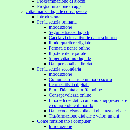
Programmazione di giochi
Programmazione di app
Cittadinanza digitale consapevole
Introduzione
Per la scuola primaria
Introduzione
Segui le tracce digitali
Caccia via le cattiverie dallo schermo
Il mio quartiere digitale
Fermati e pensa online
Il potere delle parole
Super cittadino digitale
Dati personali e altri dati
Per la scuola secondaria
Introduzione
Comunicare in rete in modo sicuro
Le mie attività digitali
Furti d'identità e truffe online
Consapevolezza online
I modelli dei dati ci aiutano a rappresentare
e comprendere il mondo
Dal tecnocivismo alla cittadinanza digitale
Trasformazione digitale e valori umani
Come funzionano i computer
Introduzione