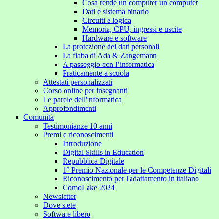
Cosa rende un computer un computer
Dati e sistema binario
Circuiti e logica
Memoria, CPU, ingressi e uscite
Hardware e software
La protezione dei dati personali
La fiaba di Ada & Zangemann
A passeggio con l’informatica
Praticamente a scuola
Attestati personalizzati
Corso online per insegnanti
Le parole dell'informatica
Approfondimenti
Comunità
Testimonianze 10 anni
Premi e riconoscimenti
Introduzione
Digital Skills in Education
Repubblica Digitale
1° Premio Nazionale per le Competenze Digitali
Riconoscimento per l'adattamento in italiano
ComoLake 2024
Newsletter
Dove siete
Software libero