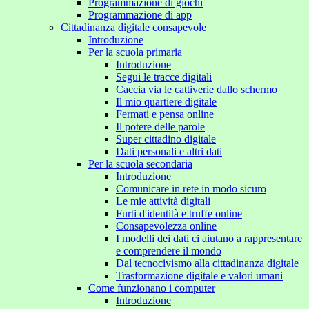
Programmazione di giochi
Programmazione di app
Cittadinanza digitale consapevole
Introduzione
Per la scuola primaria
Introduzione
Segui le tracce digitali
Caccia via le cattiverie dallo schermo
Il mio quartiere digitale
Fermati e pensa online
Il potere delle parole
Super cittadino digitale
Dati personali e altri dati
Per la scuola secondaria
Introduzione
Comunicare in rete in modo sicuro
Le mie attività digitali
Furti d'identità e truffe online
Consapevolezza online
I modelli dei dati ci aiutano a rappresentare
e comprendere il mondo
Dal tecnocivismo alla cittadinanza digitale
Trasformazione digitale e valori umani
Come funzionano i computer
Introduzione