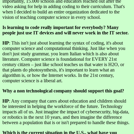
importantly, 15.000 schools and educators reached out after the
video asking for help in adding coding to their curriculum. That's
when I decided to build an entire organization dedicated to the
vision of teaching computer science in every school.
Is learning to code really important for everybody? Many
people just use IT devices and will never work in the IT sector.
HP
: This isn't just about learning the syntax of coding, it's about
computer science and computational thinking. Just like when you
don't just study grammar, you learn Italian which is also about
literature. Computer science is foundational for EVERY 21st
century citizen – just like school teaches us that water is H2O, or
that plants do photosynthesis, it's important to learn what an
algorithm is, or how the Internet works. In the 21st century,
computer science is a liberal art.
Why a non technological company should support this goal?
HP
: Any company that cares about education and children should
be interested in helping the workforce of the future. Technology
impacts all of us. Just imagine the impact of cybersecurity, big-data,
or robotics in the next 10 years, and then imagine the difference
between a population that is or isn't prepared to handle these things.
Which is the current situation in the U.S., what have you