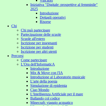
Vincitori
Iniziativa "Digitale: prospettive al femminile"
2025
Introduzione
Dettagli operativi
Risorse
Chi
Chi può partecipare
Partecipazione delle scuole
Scuole all'estero
Iscrizione per insegnanti
Iscrizione per studenti
Iscrizione per altri utenti
Percorsi
Come partecipare
L'Ora dell'InformaticA
Introduzione
Mix & Move con l'IA
Introduzione al Laboratorio musicale
L'arte della poesia
Simulazione di epidemia
Ciao Mondo
L'Intelligenza Artificiale per il mare
Ballando col codice
Minecraft: viaggio acquatico