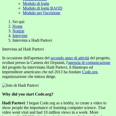
Modulo di login
Modulo di login BAOD
Modulo per l'iscrizione
Sei qui:
Home
Notizie
Interviste
Intervista a Hadi Partovi
Intervista ad Hadi Partovi
In occasione dell'apertura del
secondo anno di attività
del progetto,
svoltasi presso la Camera dei Deputati, l'
agenzia di comunicazione
del progetto ha intervistato Hadi Partovi, il filantropo ed
imprenditore americano che nel 2013 ha fondato
Code.org
,
organizzazione che tuttora dirige.
Why did you start Code.org?
Hadi Partovi
: I began Code.org as a hobby, to create a video to
show people the importance of learning computer science. That
video went viral and had 10 million views in a week. More