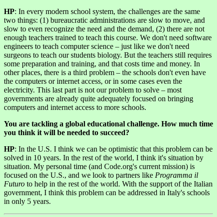
HP
: In every modern school system, the challenges are the same
two things: (1) bureaucratic administrations are slow to move, and
slow to even recognize the need and the demand, (2) there are not
enough teachers trained to teach this course. We don't need software
engineers to teach computer science – just like we don't need
surgeons to teach our students biology. But the teachers still requires
some preparation and training, and that costs time and money. In
other places, there is a third problem – the schools don't even have
the computers or internet access, or in some cases even the
electricity. This last part is not our problem to solve – most
governments are already quite adequately focused on bringing
computers and internet access to more schools.
You are tackling a global educational challenge. How much time
you think it will be needed to succeed?
HP
: In the U.S. I think we can be optimistic that this problem can be
solved in 10 years. In the rest of the world, I think it's situation by
situation. My personal time (and Code.org's current mission) is
focused on the U.S., and we look to partners like
Programma il
Futuro
to help in the rest of the world. With the support of the Italian
government, I think this problem can be addressed in Italy's schools
in only 5 years.