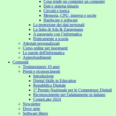
Cosa rende un computer un computer
Dati e sistema binario
Circuiti e logica
Memoria, CPU, ingressi e uscite
Hardware e software
La protezione dei dati personali
La fiaba di Ada & Zangemann
A passeggio con l’informatica
Praticamente a scuola
Attestati personalizzati
Corso online per insegnanti
Le parole dell'informatica
Approfondimenti
Comunità
Testimonianze 10 anni
Premi e riconoscimenti
Introduzione
Digital Skills in Education
Repubblica Digitale
1° Premio Nazionale per le Competenze Digitali
Riconoscimento per l'adattamento in italiano
ComoLake 2024
Newsletter
Dove siete
Software libero