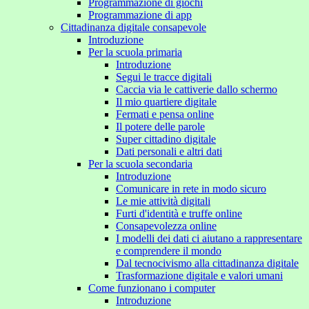
Programmazione di giochi
Programmazione di app
Cittadinanza digitale consapevole
Introduzione
Per la scuola primaria
Introduzione
Segui le tracce digitali
Caccia via le cattiverie dallo schermo
Il mio quartiere digitale
Fermati e pensa online
Il potere delle parole
Super cittadino digitale
Dati personali e altri dati
Per la scuola secondaria
Introduzione
Comunicare in rete in modo sicuro
Le mie attività digitali
Furti d'identità e truffe online
Consapevolezza online
I modelli dei dati ci aiutano a rappresentare
e comprendere il mondo
Dal tecnocivismo alla cittadinanza digitale
Trasformazione digitale e valori umani
Come funzionano i computer
Introduzione