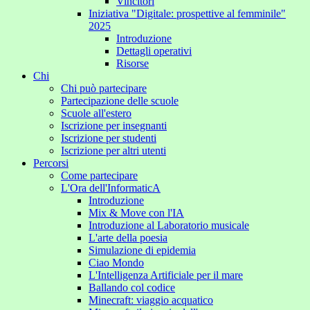
Vincitori
Iniziativa "Digitale: prospettive al femminile"
2025
Introduzione
Dettagli operativi
Risorse
Chi
Chi può partecipare
Partecipazione delle scuole
Scuole all'estero
Iscrizione per insegnanti
Iscrizione per studenti
Iscrizione per altri utenti
Percorsi
Come partecipare
L'Ora dell'InformaticA
Introduzione
Mix & Move con l'IA
Introduzione al Laboratorio musicale
L'arte della poesia
Simulazione di epidemia
Ciao Mondo
L'Intelligenza Artificiale per il mare
Ballando col codice
Minecraft: viaggio acquatico