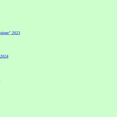
lusione" 2023
" 2024
5