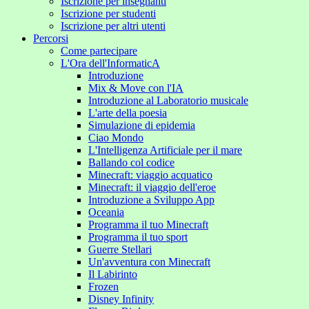
Iscrizione per insegnanti
Iscrizione per studenti
Iscrizione per altri utenti
Percorsi
Come partecipare
L'Ora dell'InformaticA
Introduzione
Mix & Move con l'IA
Introduzione al Laboratorio musicale
L'arte della poesia
Simulazione di epidemia
Ciao Mondo
L'Intelligenza Artificiale per il mare
Ballando col codice
Minecraft: viaggio acquatico
Minecraft: il viaggio dell'eroe
Introduzione a Sviluppo App
Oceania
Programma il tuo Minecraft
Programma il tuo sport
Guerre Stellari
Un'avventura con Minecraft
Il Labirinto
Frozen
Disney Infinity