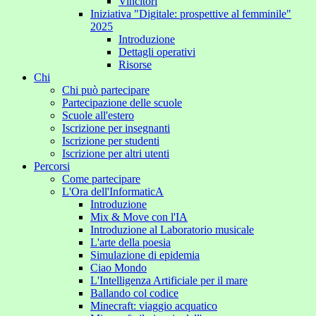
Vincitori
Iniziativa "Digitale: prospettive al femminile"
2025
Introduzione
Dettagli operativi
Risorse
Chi
Chi può partecipare
Partecipazione delle scuole
Scuole all'estero
Iscrizione per insegnanti
Iscrizione per studenti
Iscrizione per altri utenti
Percorsi
Come partecipare
L'Ora dell'InformaticA
Introduzione
Mix & Move con l'IA
Introduzione al Laboratorio musicale
L'arte della poesia
Simulazione di epidemia
Ciao Mondo
L'Intelligenza Artificiale per il mare
Ballando col codice
Minecraft: viaggio acquatico