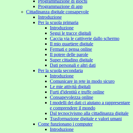
Programmazione di giochi
Programmazione di app
Cittadinanza digitale consapevole
Introduzione
Per la scuola primaria
Introduzione
Segui le tracce digitali
Caccia via le cattiverie dallo schermo
Il mio quartiere digitale
Fermati e pensa online
Il potere delle parole
Super cittadino digitale
Dati personali e altri dati
Per la scuola secondaria
Introduzione
Comunicare in rete in modo sicuro
Le mie attività digitali
Furti d'identità e truffe online
Consapevolezza online
I modelli dei dati ci aiutano a rappresentare
e comprendere il mondo
Dal tecnocivismo alla cittadinanza digitale
Trasformazione digitale e valori umani
Come funzionano i computer
Introduzione