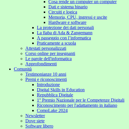
Cosa rende un computer un computer
Dati e sistema binario
Circuiti e logica
Memoria, CPU, ingressi e uscite
Hardware e software
La protezione dei dati personali
La fiaba di Ada & Zangemann
A passeggio con l’informatica
Praticamente a scuola
Attestati personalizzati
Corso online per insegnanti
Le parole dell'informatica
Approfondimenti
Comunità
Testimonianze 10 anni
Premi e riconoscimenti
Introduzione
Digital Skills in Education
Repubblica Digitale
1° Premio Nazionale per le Competenze Digitali
Riconoscimento per l'adattamento in italiano
ComoLake 2024
Newsletter
Dove siete
Software libero