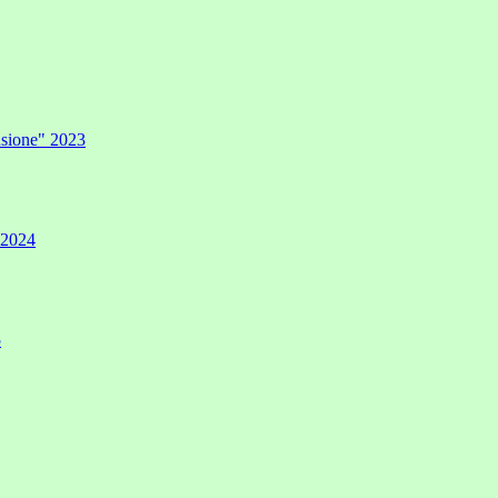
lusione" 2023
" 2024
5