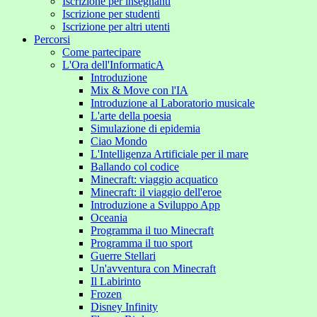
Iscrizione per insegnanti
Iscrizione per studenti
Iscrizione per altri utenti
Percorsi
Come partecipare
L'Ora dell'InformaticA
Introduzione
Mix & Move con l'IA
Introduzione al Laboratorio musicale
L'arte della poesia
Simulazione di epidemia
Ciao Mondo
L'Intelligenza Artificiale per il mare
Ballando col codice
Minecraft: viaggio acquatico
Minecraft: il viaggio dell'eroe
Introduzione a Sviluppo App
Oceania
Programma il tuo Minecraft
Programma il tuo sport
Guerre Stellari
Un'avventura con Minecraft
Il Labirinto
Frozen
Disney Infinity