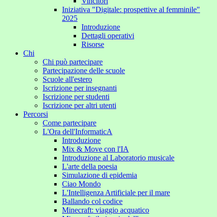
Vincitori
Iniziativa "Digitale: prospettive al femminile"
2025
Introduzione
Dettagli operativi
Risorse
Chi
Chi può partecipare
Partecipazione delle scuole
Scuole all'estero
Iscrizione per insegnanti
Iscrizione per studenti
Iscrizione per altri utenti
Percorsi
Come partecipare
L'Ora dell'InformaticA
Introduzione
Mix & Move con l'IA
Introduzione al Laboratorio musicale
L'arte della poesia
Simulazione di epidemia
Ciao Mondo
L'Intelligenza Artificiale per il mare
Ballando col codice
Minecraft: viaggio acquatico