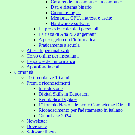
Cosa rende un computer un computer
Dati e sistema binario
Circuiti e logica
Memoria, CPU, ingressi e uscite
Hardware e software
La protezione dei dati personali
La fiaba di Ada & Zangemann
A passeggio con l’informatica
Praticamente a scuola
Attestati personalizzati
Corso online per insegnanti
Le parole dell'informatica
Approfondimenti
Comunità
Testimonianze 10 anni
Premi e riconoscimenti
Introduzione
Digital Skills in Education
Repubblica Digitale
1° Premio Nazionale per le Competenze Digitali
Riconoscimento per l'adattamento in italiano
ComoLake 2024
Newsletter
Dove siete
Software libero