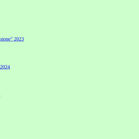
lusione" 2023
" 2024
5