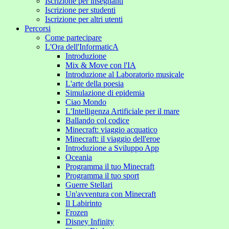
Iscrizione per insegnanti
Iscrizione per studenti
Iscrizione per altri utenti
Percorsi
Come partecipare
L'Ora dell'InformaticA
Introduzione
Mix & Move con l'IA
Introduzione al Laboratorio musicale
L'arte della poesia
Simulazione di epidemia
Ciao Mondo
L'Intelligenza Artificiale per il mare
Ballando col codice
Minecraft: viaggio acquatico
Minecraft: il viaggio dell'eroe
Introduzione a Sviluppo App
Oceania
Programma il tuo Minecraft
Programma il tuo sport
Guerre Stellari
Un'avventura con Minecraft
Il Labirinto
Frozen
Disney Infinity