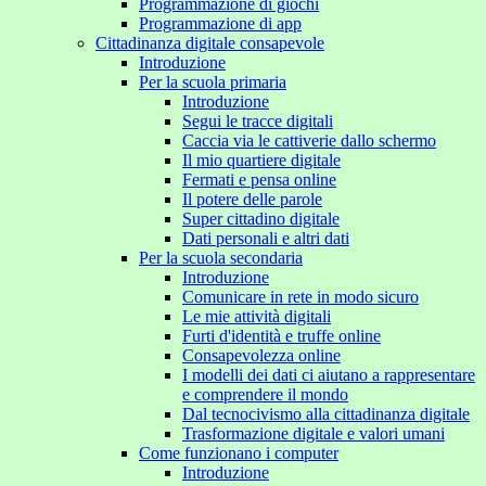
Programmazione di giochi
Programmazione di app
Cittadinanza digitale consapevole
Introduzione
Per la scuola primaria
Introduzione
Segui le tracce digitali
Caccia via le cattiverie dallo schermo
Il mio quartiere digitale
Fermati e pensa online
Il potere delle parole
Super cittadino digitale
Dati personali e altri dati
Per la scuola secondaria
Introduzione
Comunicare in rete in modo sicuro
Le mie attività digitali
Furti d'identità e truffe online
Consapevolezza online
I modelli dei dati ci aiutano a rappresentare
e comprendere il mondo
Dal tecnocivismo alla cittadinanza digitale
Trasformazione digitale e valori umani
Come funzionano i computer
Introduzione