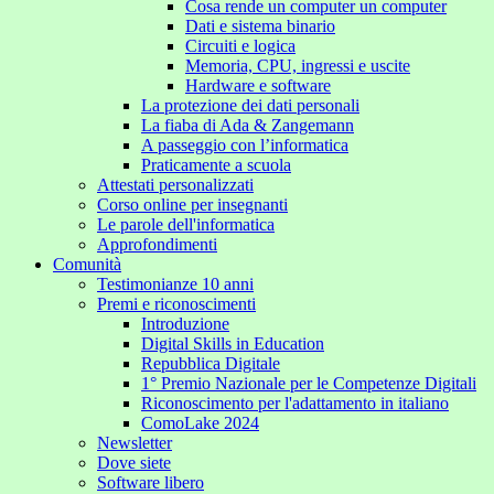
Cosa rende un computer un computer
Dati e sistema binario
Circuiti e logica
Memoria, CPU, ingressi e uscite
Hardware e software
La protezione dei dati personali
La fiaba di Ada & Zangemann
A passeggio con l’informatica
Praticamente a scuola
Attestati personalizzati
Corso online per insegnanti
Le parole dell'informatica
Approfondimenti
Comunità
Testimonianze 10 anni
Premi e riconoscimenti
Introduzione
Digital Skills in Education
Repubblica Digitale
1° Premio Nazionale per le Competenze Digitali
Riconoscimento per l'adattamento in italiano
ComoLake 2024
Newsletter
Dove siete
Software libero