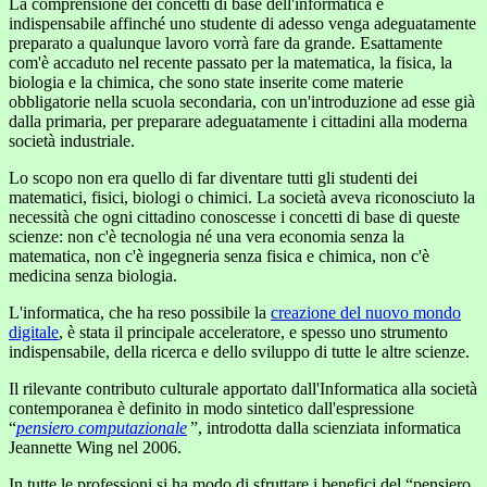
La comprensione dei concetti di base dell'informatica è
indispensabile affinché uno studente di adesso venga adeguatamente
preparato a qualunque lavoro vorrà fare da grande. Esattamente
com'è accaduto nel recente passato per la matematica, la fisica, la
biologia e la chimica, che sono state inserite come materie
obbligatorie nella scuola secondaria, con un'introduzione ad esse già
dalla primaria, per preparare adeguatamente i cittadini alla moderna
società industriale.
Lo scopo non era quello di far diventare tutti gli studenti dei
matematici, fisici, biologi o chimici. La società aveva riconosciuto la
necessità che ogni cittadino conoscesse i concetti di base di queste
scienze: non c'è tecnologia né una vera economia senza la
matematica, non c'è ingegneria senza fisica e chimica, non c'è
medicina senza biologia.
L'informatica, che ha reso possibile la
creazione del nuovo mondo
digitale
, è stata il principale acceleratore, e spesso uno strumento
indispensabile, della ricerca e dello sviluppo di tutte le altre scienze.
Il rilevante contributo culturale apportato dall'Informatica alla società
contemporanea è definito in modo sintetico dall'espressione
“
pensiero computazionale
”, introdotta dalla scienziata informatica
Jeannette Wing nel 2006.
In tutte le professioni si ha modo di sfruttare i benefici del “pensiero