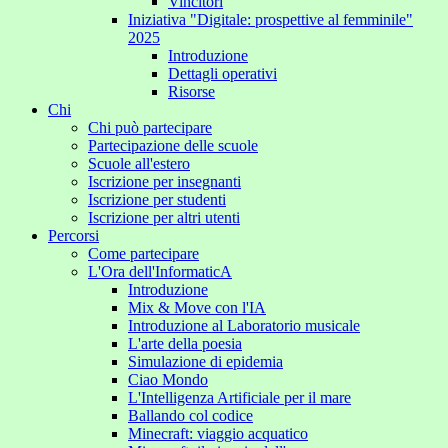
Vincitori
Iniziativa "Digitale: prospettive al femminile"
2025
Introduzione
Dettagli operativi
Risorse
Chi
Chi può partecipare
Partecipazione delle scuole
Scuole all'estero
Iscrizione per insegnanti
Iscrizione per studenti
Iscrizione per altri utenti
Percorsi
Come partecipare
L'Ora dell'InformaticA
Introduzione
Mix & Move con l'IA
Introduzione al Laboratorio musicale
L'arte della poesia
Simulazione di epidemia
Ciao Mondo
L'Intelligenza Artificiale per il mare
Ballando col codice
Minecraft: viaggio acquatico