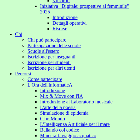
Vincitori
Iniziativa "Digitale: prospettive al femminile"
2025
Introduzione
Dettagli operativi
Risorse
Chi
Chi può partecipare
Partecipazione delle scuole
Scuole all'estero
Iscrizione per insegnanti
Iscrizione per studenti
Iscrizione per altri utenti
Percorsi
Come partecipare
L'Ora dell'InformaticA
Introduzione
Mix & Move con l'IA
Introduzione al Laboratorio musicale
L'arte della poesia
Simulazione di epidemia
Ciao Mondo
L'Intelligenza Artificiale per il mare
Ballando col codice
Minecraft: viaggio acquatico