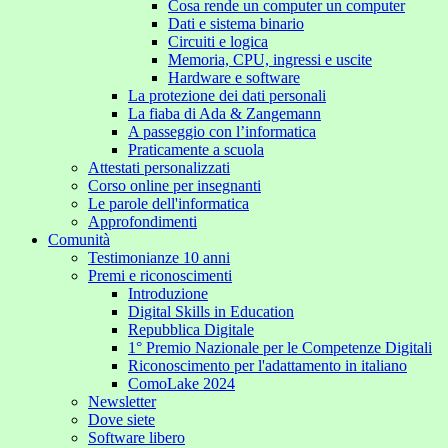
Cosa rende un computer un computer
Dati e sistema binario
Circuiti e logica
Memoria, CPU, ingressi e uscite
Hardware e software
La protezione dei dati personali
La fiaba di Ada & Zangemann
A passeggio con l’informatica
Praticamente a scuola
Attestati personalizzati
Corso online per insegnanti
Le parole dell'informatica
Approfondimenti
Comunità
Testimonianze 10 anni
Premi e riconoscimenti
Introduzione
Digital Skills in Education
Repubblica Digitale
1° Premio Nazionale per le Competenze Digitali
Riconoscimento per l'adattamento in italiano
ComoLake 2024
Newsletter
Dove siete
Software libero