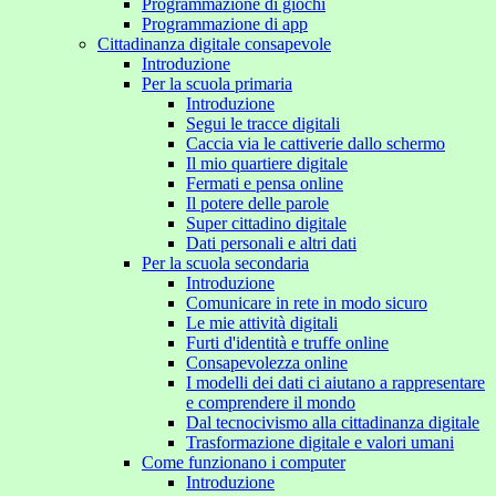
Programmazione di giochi
Programmazione di app
Cittadinanza digitale consapevole
Introduzione
Per la scuola primaria
Introduzione
Segui le tracce digitali
Caccia via le cattiverie dallo schermo
Il mio quartiere digitale
Fermati e pensa online
Il potere delle parole
Super cittadino digitale
Dati personali e altri dati
Per la scuola secondaria
Introduzione
Comunicare in rete in modo sicuro
Le mie attività digitali
Furti d'identità e truffe online
Consapevolezza online
I modelli dei dati ci aiutano a rappresentare
e comprendere il mondo
Dal tecnocivismo alla cittadinanza digitale
Trasformazione digitale e valori umani
Come funzionano i computer
Introduzione