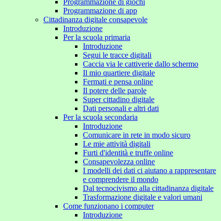
Programmazione di giochi
Programmazione di app
Cittadinanza digitale consapevole
Introduzione
Per la scuola primaria
Introduzione
Segui le tracce digitali
Caccia via le cattiverie dallo schermo
Il mio quartiere digitale
Fermati e pensa online
Il potere delle parole
Super cittadino digitale
Dati personali e altri dati
Per la scuola secondaria
Introduzione
Comunicare in rete in modo sicuro
Le mie attività digitali
Furti d'identità e truffe online
Consapevolezza online
I modelli dei dati ci aiutano a rappresentare
e comprendere il mondo
Dal tecnocivismo alla cittadinanza digitale
Trasformazione digitale e valori umani
Come funzionano i computer
Introduzione