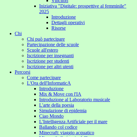
Vincitori
Iniziativa "Digitale: prospettive al femminile"
2025
Introduzione
Dettagli operativi
Risorse
Chi
Chi può partecipare
Partecipazione delle scuole
Scuole all'estero
Iscrizione per insegnanti
Iscrizione per studenti
Iscrizione per altri utenti
Percorsi
Come partecipare
L'Ora dell'InformaticA
Introduzione
Mix & Move con l'IA
Introduzione al Laboratorio musicale
L'arte della poesia
Simulazione di epidemia
Ciao Mondo
L'Intelligenza Artificiale per il mare
Ballando col codice
Minecraft: viaggio acquatico