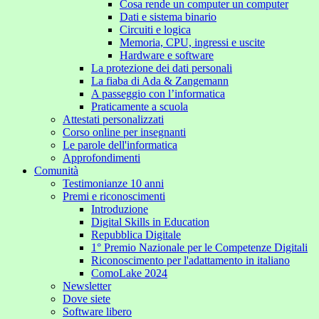
Cosa rende un computer un computer
Dati e sistema binario
Circuiti e logica
Memoria, CPU, ingressi e uscite
Hardware e software
La protezione dei dati personali
La fiaba di Ada & Zangemann
A passeggio con l’informatica
Praticamente a scuola
Attestati personalizzati
Corso online per insegnanti
Le parole dell'informatica
Approfondimenti
Comunità
Testimonianze 10 anni
Premi e riconoscimenti
Introduzione
Digital Skills in Education
Repubblica Digitale
1° Premio Nazionale per le Competenze Digitali
Riconoscimento per l'adattamento in italiano
ComoLake 2024
Newsletter
Dove siete
Software libero