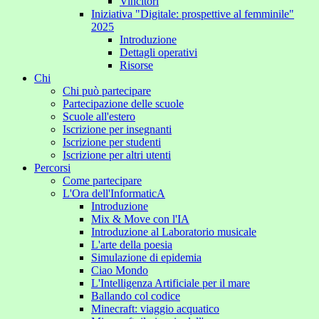
Vincitori
Iniziativa "Digitale: prospettive al femminile"
2025
Introduzione
Dettagli operativi
Risorse
Chi
Chi può partecipare
Partecipazione delle scuole
Scuole all'estero
Iscrizione per insegnanti
Iscrizione per studenti
Iscrizione per altri utenti
Percorsi
Come partecipare
L'Ora dell'InformaticA
Introduzione
Mix & Move con l'IA
Introduzione al Laboratorio musicale
L'arte della poesia
Simulazione di epidemia
Ciao Mondo
L'Intelligenza Artificiale per il mare
Ballando col codice
Minecraft: viaggio acquatico