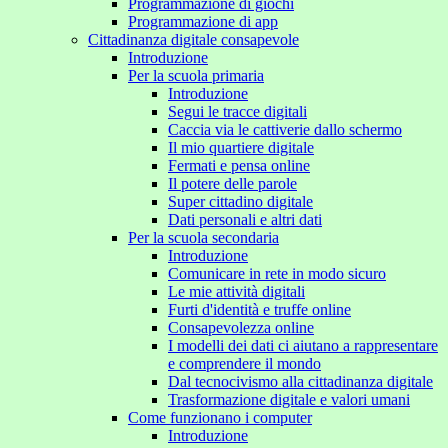
Programmazione di giochi
Programmazione di app
Cittadinanza digitale consapevole
Introduzione
Per la scuola primaria
Introduzione
Segui le tracce digitali
Caccia via le cattiverie dallo schermo
Il mio quartiere digitale
Fermati e pensa online
Il potere delle parole
Super cittadino digitale
Dati personali e altri dati
Per la scuola secondaria
Introduzione
Comunicare in rete in modo sicuro
Le mie attività digitali
Furti d'identità e truffe online
Consapevolezza online
I modelli dei dati ci aiutano a rappresentare
e comprendere il mondo
Dal tecnocivismo alla cittadinanza digitale
Trasformazione digitale e valori umani
Come funzionano i computer
Introduzione