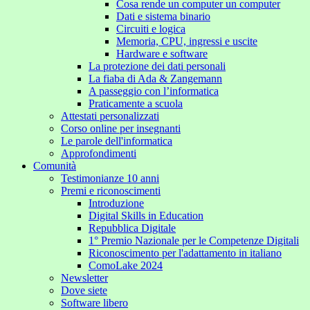
Cosa rende un computer un computer
Dati e sistema binario
Circuiti e logica
Memoria, CPU, ingressi e uscite
Hardware e software
La protezione dei dati personali
La fiaba di Ada & Zangemann
A passeggio con l’informatica
Praticamente a scuola
Attestati personalizzati
Corso online per insegnanti
Le parole dell'informatica
Approfondimenti
Comunità
Testimonianze 10 anni
Premi e riconoscimenti
Introduzione
Digital Skills in Education
Repubblica Digitale
1° Premio Nazionale per le Competenze Digitali
Riconoscimento per l'adattamento in italiano
ComoLake 2024
Newsletter
Dove siete
Software libero