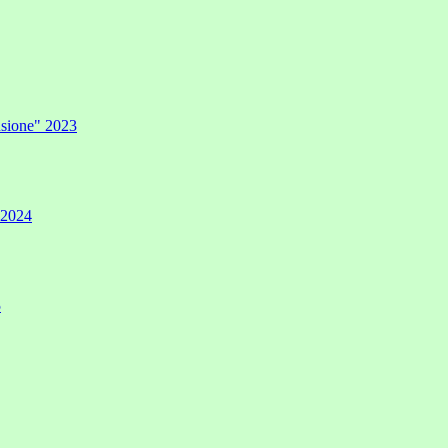
lusione" 2023
" 2024
5