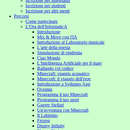
Iscrizione per insegnanti
Iscrizione per studenti
Iscrizione per altri utenti
Percorsi
Come partecipare
L'Ora dell'InformaticA
Introduzione
Mix & Move con l'IA
Introduzione al Laboratorio musicale
L'arte della poesia
Simulazione di epidemia
Ciao Mondo
L'Intelligenza Artificiale per il mare
Ballando col codice
Minecraft: viaggio acquatico
Minecraft: il viaggio dell'eroe
Introduzione a Sviluppo App
Oceania
Programma il tuo Minecraft
Programma il tuo sport
Guerre Stellari
Un'avventura con Minecraft
Il Labirinto
Frozen
Disney Infinity