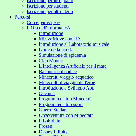
Iscrizione per insegnanti
Iscrizione per studenti
Iscrizione per altri utenti
Percorsi
Come partecipare
L'Ora dell'InformaticA
Introduzione
Mix & Move con l'IA
Introduzione al Laboratorio musicale
L'arte della poesia
Simulazione di epidemia
Ciao Mondo
L'Intelligenza Artificiale per il mare
Ballando col codice
Minecraft: viaggio acquatico
Minecraft: il viaggio dell'eroe
Introduzione a Sviluppo App
Oceania
Programma il tuo Minecraft
Programma il tuo sport
Guerre Stellari
Un'avventura con Minecraft
Il Labirinto
Frozen
Disney Infinity