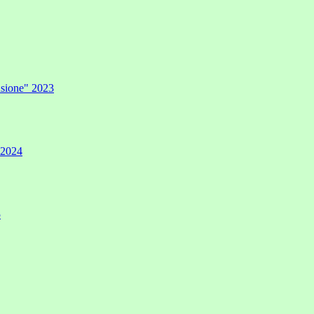
lusione" 2023
" 2024
5