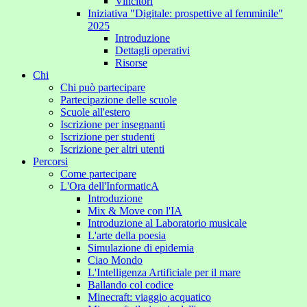
Vincitori
Iniziativa "Digitale: prospettive al femminile"
2025
Introduzione
Dettagli operativi
Risorse
Chi
Chi può partecipare
Partecipazione delle scuole
Scuole all'estero
Iscrizione per insegnanti
Iscrizione per studenti
Iscrizione per altri utenti
Percorsi
Come partecipare
L'Ora dell'InformaticA
Introduzione
Mix & Move con l'IA
Introduzione al Laboratorio musicale
L'arte della poesia
Simulazione di epidemia
Ciao Mondo
L'Intelligenza Artificiale per il mare
Ballando col codice
Minecraft: viaggio acquatico