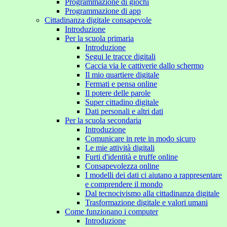
Programmazione di giochi
Programmazione di app
Cittadinanza digitale consapevole
Introduzione
Per la scuola primaria
Introduzione
Segui le tracce digitali
Caccia via le cattiverie dallo schermo
Il mio quartiere digitale
Fermati e pensa online
Il potere delle parole
Super cittadino digitale
Dati personali e altri dati
Per la scuola secondaria
Introduzione
Comunicare in rete in modo sicuro
Le mie attività digitali
Furti d'identità e truffe online
Consapevolezza online
I modelli dei dati ci aiutano a rappresentare
e comprendere il mondo
Dal tecnocivismo alla cittadinanza digitale
Trasformazione digitale e valori umani
Come funzionano i computer
Introduzione