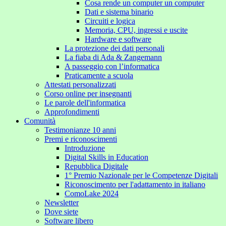
Cosa rende un computer un computer
Dati e sistema binario
Circuiti e logica
Memoria, CPU, ingressi e uscite
Hardware e software
La protezione dei dati personali
La fiaba di Ada & Zangemann
A passeggio con l’informatica
Praticamente a scuola
Attestati personalizzati
Corso online per insegnanti
Le parole dell'informatica
Approfondimenti
Comunità
Testimonianze 10 anni
Premi e riconoscimenti
Introduzione
Digital Skills in Education
Repubblica Digitale
1° Premio Nazionale per le Competenze Digitali
Riconoscimento per l'adattamento in italiano
ComoLake 2024
Newsletter
Dove siete
Software libero