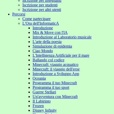
Iscrizione per insegnanti
Iscrizione per studenti
Iscrizione per altri utenti
Percorsi
Come partecipare
L'Ora dell'InformaticA
Introduzione
Mix & Move con l'IA
Introduzione al Laboratorio musicale
L'arte della poesia
Simulazione di epidemia
Ciao Mondo
L'Intelligenza Artificiale per il mare
Ballando col codice
Minecraft: viaggio acquatico
Minecraft: il viaggio dell'eroe
Introduzione a Sviluppo App
Oceania
Programma il tuo Minecraft
Programma il tuo sport
Guerre Stellari
Un'avventura con Minecraft
Il Labirinto
Frozen
Disney Infinity