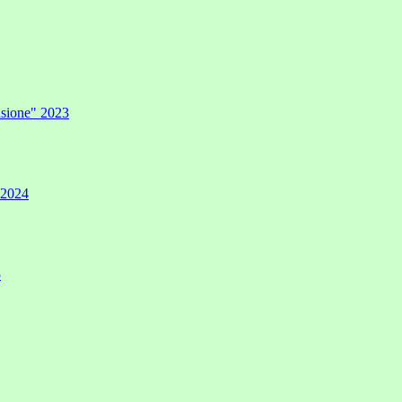
lusione" 2023
" 2024
5