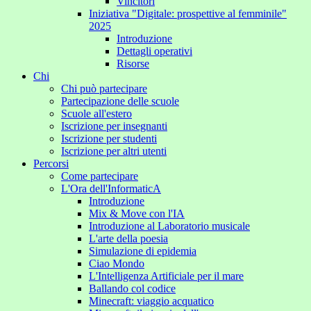
Vincitori
Iniziativa "Digitale: prospettive al femminile"
2025
Introduzione
Dettagli operativi
Risorse
Chi
Chi può partecipare
Partecipazione delle scuole
Scuole all'estero
Iscrizione per insegnanti
Iscrizione per studenti
Iscrizione per altri utenti
Percorsi
Come partecipare
L'Ora dell'InformaticA
Introduzione
Mix & Move con l'IA
Introduzione al Laboratorio musicale
L'arte della poesia
Simulazione di epidemia
Ciao Mondo
L'Intelligenza Artificiale per il mare
Ballando col codice
Minecraft: viaggio acquatico