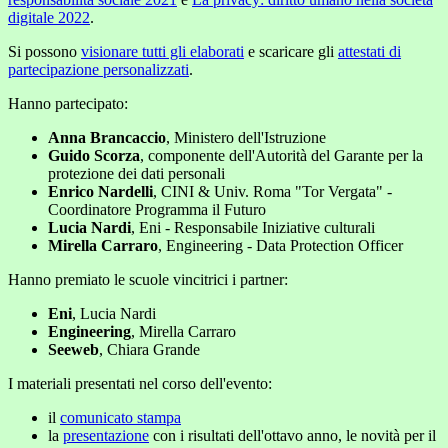
digitale 2022
.
Si possono
visionare tutti gli elaborati
e scaricare gli
attestati di
partecipazione personalizzati
.
Hanno partecipato:
Anna Brancaccio
, Ministero dell'Istruzione
Guido Scorza
, componente dell'Autorità del Garante per la
protezione dei dati personali
Enrico Nardelli
, CINI & Univ. Roma "Tor Vergata" -
Coordinatore Programma il Futuro
Lucia Nardi
, Eni - Responsabile Iniziative culturali
Mirella Carraro
, Engineering - Data Protection Officer
Hanno premiato le scuole vincitrici i partner:
Eni
, Lucia Nardi
Engineering
, Mirella Carraro
Seeweb
, Chiara Grande
I materiali presentati nel corso dell'evento:
il
comunicato stampa
la
presentazione
con i risultati dell'ottavo anno, le novità per il