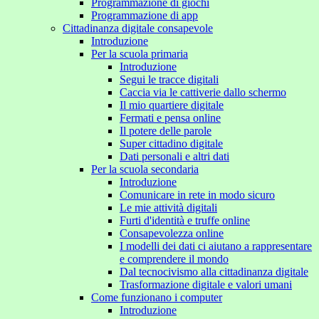
Programmazione di giochi
Programmazione di app
Cittadinanza digitale consapevole
Introduzione
Per la scuola primaria
Introduzione
Segui le tracce digitali
Caccia via le cattiverie dallo schermo
Il mio quartiere digitale
Fermati e pensa online
Il potere delle parole
Super cittadino digitale
Dati personali e altri dati
Per la scuola secondaria
Introduzione
Comunicare in rete in modo sicuro
Le mie attività digitali
Furti d'identità e truffe online
Consapevolezza online
I modelli dei dati ci aiutano a rappresentare
e comprendere il mondo
Dal tecnocivismo alla cittadinanza digitale
Trasformazione digitale e valori umani
Come funzionano i computer
Introduzione