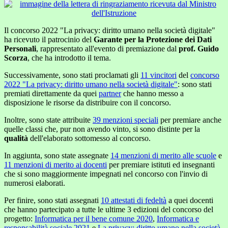
Il concorso 2022 "La privacy: diritto umano nella società digitale"
ha ricevuto il patrocinio del
Garante per la Protezione dei Dati
Personali
, rappresentato all'evento di premiazione dal
prof. Guido
Scorza
, che ha introdotto il tema.
Successivamente, sono stati proclamati gli
11 vincitori
del
concorso
2022 "La privacy: diritto umano nella società digitale"
: sono stati
premiati direttamente da quei
partner
che hanno messo a
disposizione le risorse da distribuire con il concorso.
Inoltre, sono state attribuite
39 menzioni speciali
per premiare anche
quelle classi che, pur non avendo vinto, si sono distinte per la
qualità
dell'elaborato sottomesso al concorso.
In aggiunta, sono state assegnate
14 menzioni di merito alle scuole
e
11 menzioni di merito ai docenti
per premiare istituti ed insegnanti
che si sono maggiormente
impegnati
nel concorso con l'invio di
numerosi elaborati.
Per finire, sono stati assegnati
10 attestati di fedeltà
a quei docenti
che hanno partecipato a tutte le ultime 3 edizioni del concorso del
progetto:
Informatica per il bene comune 2020
,
Informatica e
responsabilità sociale 2021
e
La privacy: diritto umano nella società