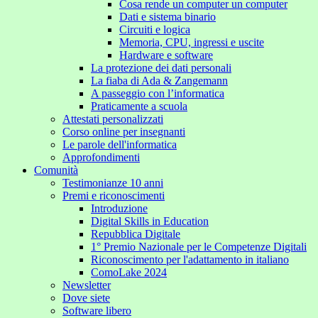
Cosa rende un computer un computer
Dati e sistema binario
Circuiti e logica
Memoria, CPU, ingressi e uscite
Hardware e software
La protezione dei dati personali
La fiaba di Ada & Zangemann
A passeggio con l’informatica
Praticamente a scuola
Attestati personalizzati
Corso online per insegnanti
Le parole dell'informatica
Approfondimenti
Comunità
Testimonianze 10 anni
Premi e riconoscimenti
Introduzione
Digital Skills in Education
Repubblica Digitale
1° Premio Nazionale per le Competenze Digitali
Riconoscimento per l'adattamento in italiano
ComoLake 2024
Newsletter
Dove siete
Software libero