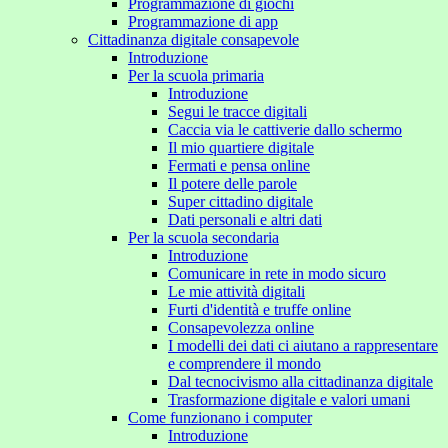
Programmazione di giochi
Programmazione di app
Cittadinanza digitale consapevole
Introduzione
Per la scuola primaria
Introduzione
Segui le tracce digitali
Caccia via le cattiverie dallo schermo
Il mio quartiere digitale
Fermati e pensa online
Il potere delle parole
Super cittadino digitale
Dati personali e altri dati
Per la scuola secondaria
Introduzione
Comunicare in rete in modo sicuro
Le mie attività digitali
Furti d'identità e truffe online
Consapevolezza online
I modelli dei dati ci aiutano a rappresentare
e comprendere il mondo
Dal tecnocivismo alla cittadinanza digitale
Trasformazione digitale e valori umani
Come funzionano i computer
Introduzione