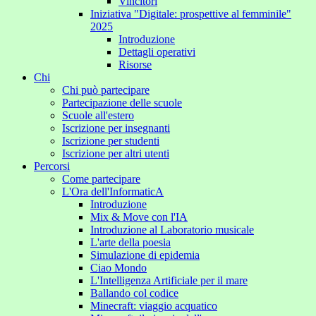
Vincitori
Iniziativa "Digitale: prospettive al femminile"
2025
Introduzione
Dettagli operativi
Risorse
Chi
Chi può partecipare
Partecipazione delle scuole
Scuole all'estero
Iscrizione per insegnanti
Iscrizione per studenti
Iscrizione per altri utenti
Percorsi
Come partecipare
L'Ora dell'InformaticA
Introduzione
Mix & Move con l'IA
Introduzione al Laboratorio musicale
L'arte della poesia
Simulazione di epidemia
Ciao Mondo
L'Intelligenza Artificiale per il mare
Ballando col codice
Minecraft: viaggio acquatico