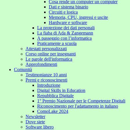
Cosa rende un computer un computer
Dati e sistema binario
Circuiti e logica
Memoria, CPU, ingressi e uscite
Hardware e software
La protezione dei dati personali
La fiaba di Ada & Zangemann
A passeggio con l’informatica
Praticamente a scuola
Attestati personalizzati
Corso online per insegnanti
Le parole dell'informatica
Approfondimenti
Comunità
Testimonianze 10 anni
Premi e riconoscimenti
Introduzione
Digital Skills in Education
Repubblica Digitale
1° Premio Nazionale per le Competenze Digitali
Riconoscimento per l'adattamento in italiano
ComoLake 2024
Newsletter
Dove siete
Software libero