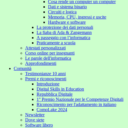
Cosa rende un computer un computer
Dati e sistema binario
Circuiti e logica
Memoria, CPU, ingressi e uscite
Hardware e software
La protezione dei dati personali
La fiaba di Ada & Zangemann
A passeggio con l’informatica
Praticamente a scuola
Attestati personalizzati
Corso online per insegnanti
Le parole dell'informatica
Approfondimenti
Comunità
Testimonianze 10 anni
Premi e riconoscimenti
Introduzione
Digital Skills in Education
Repubblica Digitale
1° Premio Nazionale per le Competenze Digitali
Riconoscimento per l'adattamento in italiano
ComoLake 2024
Newsletter
Dove siete
Software libero