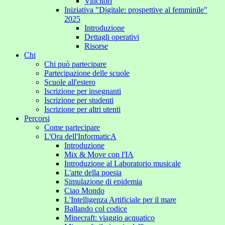
Vincitori
Iniziativa "Digitale: prospettive al femminile"
2025
Introduzione
Dettagli operativi
Risorse
Chi
Chi può partecipare
Partecipazione delle scuole
Scuole all'estero
Iscrizione per insegnanti
Iscrizione per studenti
Iscrizione per altri utenti
Percorsi
Come partecipare
L'Ora dell'InformaticA
Introduzione
Mix & Move con l'IA
Introduzione al Laboratorio musicale
L'arte della poesia
Simulazione di epidemia
Ciao Mondo
L'Intelligenza Artificiale per il mare
Ballando col codice
Minecraft: viaggio acquatico