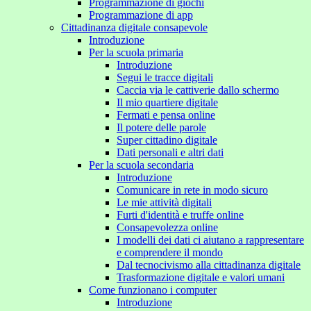
Programmazione di giochi
Programmazione di app
Cittadinanza digitale consapevole
Introduzione
Per la scuola primaria
Introduzione
Segui le tracce digitali
Caccia via le cattiverie dallo schermo
Il mio quartiere digitale
Fermati e pensa online
Il potere delle parole
Super cittadino digitale
Dati personali e altri dati
Per la scuola secondaria
Introduzione
Comunicare in rete in modo sicuro
Le mie attività digitali
Furti d'identità e truffe online
Consapevolezza online
I modelli dei dati ci aiutano a rappresentare
e comprendere il mondo
Dal tecnocivismo alla cittadinanza digitale
Trasformazione digitale e valori umani
Come funzionano i computer
Introduzione