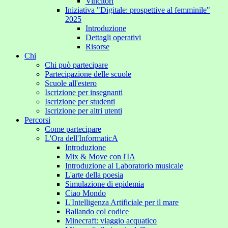
Vincitori
Iniziativa "Digitale: prospettive al femminile"
2025
Introduzione
Dettagli operativi
Risorse
Chi
Chi può partecipare
Partecipazione delle scuole
Scuole all'estero
Iscrizione per insegnanti
Iscrizione per studenti
Iscrizione per altri utenti
Percorsi
Come partecipare
L'Ora dell'InformaticA
Introduzione
Mix & Move con l'IA
Introduzione al Laboratorio musicale
L'arte della poesia
Simulazione di epidemia
Ciao Mondo
L'Intelligenza Artificiale per il mare
Ballando col codice
Minecraft: viaggio acquatico