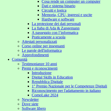
Cosa rende un computer un computer
Dati e sistema binario
Circuiti e logica
Memoria, CPU, ingressi e uscite
Hardware e software
La protezione dei dati personali
La fiaba di Ada & Zangemann
A passeggio con l’informatica
Praticamente a scuola
Attestati personalizzati
Corso online per insegnanti
Le parole dell'informatica
Approfondimenti
Comunità
Testimonianze 10 anni
Premi e riconoscimenti
Introduzione
Digital Skills in Education
Repubblica Digitale
1° Premio Nazionale per le Competenze Digitali
Riconoscimento per l'adattamento in italiano
ComoLake 2024
Newsletter
Dove siete
Software libero