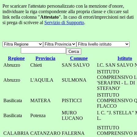
Per scaricare l'attestato personalizzato con la menzione d'onore,
individuare la riga corrispondente alla propria classe e cliccare sul
link nella colonna "
Attestato
". In caso di errori/imprecisioni nei dati
si prega di scrivere al
Servizio di Supporto
.
Regione
Provincia
Comune
Istituto
Abruzzo
Chieti
SAN SALVO
I.C. SAN SALVO N
ISTITUTO
COMPRENSIVO I.
Abruzzo
L'AQUILA
SULMONA
'SERAFINI - L. DI
STEFANO'
ISTITUTO
Basilicata
MATERA
PISTICCI
COMPRENSIVO Q.
FLACCO
MURO
I. C. "J. STELLA
Basilicata
Potenza
LUCANO
L.
ISTITUTO
CALABRIA
CATANZARO
FALERNA
COMPRENSIVO I