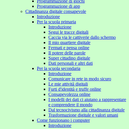
Programmazione di giochi
Programmazione di app
Cittadinanza digitale consapevole
Introduzione
Per la scuola primaria
Introduzione
Segui le tracce digitali
Caccia via le cattiverie dallo schermo
Il mio quartiere digitale
Fermati e pensa online
Il potere delle parole
Super cittadino digitale
Dati personali e altri dati
Per la scuola secondaria
Introduzione
Comunicare in rete in modo sicuro
Le mie attività digitali
Furti d'identità e truffe online
Consapevolezza online
I modelli dei dati ci aiutano a rappresentare
e comprendere il mondo
Dal tecnocivismo alla cittadinanza digitale
Trasformazione digitale e valori umani
Come funzionano i computer
Introduzione