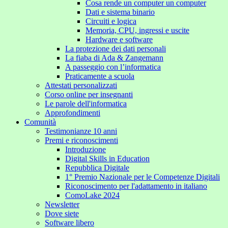
Cosa rende un computer un computer
Dati e sistema binario
Circuiti e logica
Memoria, CPU, ingressi e uscite
Hardware e software
La protezione dei dati personali
La fiaba di Ada & Zangemann
A passeggio con l’informatica
Praticamente a scuola
Attestati personalizzati
Corso online per insegnanti
Le parole dell'informatica
Approfondimenti
Comunità
Testimonianze 10 anni
Premi e riconoscimenti
Introduzione
Digital Skills in Education
Repubblica Digitale
1° Premio Nazionale per le Competenze Digitali
Riconoscimento per l'adattamento in italiano
ComoLake 2024
Newsletter
Dove siete
Software libero