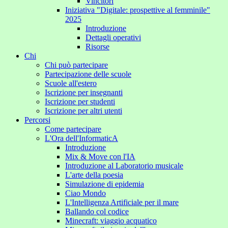
Vincitori
Iniziativa "Digitale: prospettive al femminile"
2025
Introduzione
Dettagli operativi
Risorse
Chi
Chi può partecipare
Partecipazione delle scuole
Scuole all'estero
Iscrizione per insegnanti
Iscrizione per studenti
Iscrizione per altri utenti
Percorsi
Come partecipare
L'Ora dell'InformaticA
Introduzione
Mix & Move con l'IA
Introduzione al Laboratorio musicale
L'arte della poesia
Simulazione di epidemia
Ciao Mondo
L'Intelligenza Artificiale per il mare
Ballando col codice
Minecraft: viaggio acquatico