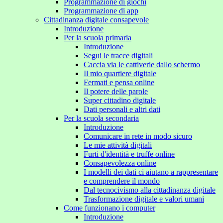
Programmazione di giochi
Programmazione di app
Cittadinanza digitale consapevole
Introduzione
Per la scuola primaria
Introduzione
Segui le tracce digitali
Caccia via le cattiverie dallo schermo
Il mio quartiere digitale
Fermati e pensa online
Il potere delle parole
Super cittadino digitale
Dati personali e altri dati
Per la scuola secondaria
Introduzione
Comunicare in rete in modo sicuro
Le mie attività digitali
Furti d'identità e truffe online
Consapevolezza online
I modelli dei dati ci aiutano a rappresentare
e comprendere il mondo
Dal tecnocivismo alla cittadinanza digitale
Trasformazione digitale e valori umani
Come funzionano i computer
Introduzione