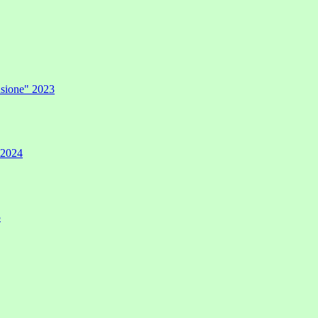
lusione" 2023
" 2024
5