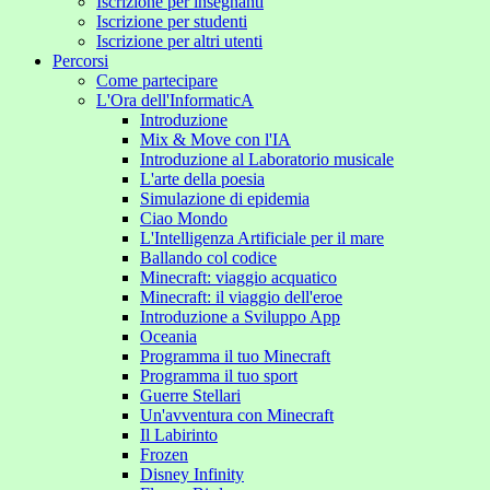
Iscrizione per insegnanti
Iscrizione per studenti
Iscrizione per altri utenti
Percorsi
Come partecipare
L'Ora dell'InformaticA
Introduzione
Mix & Move con l'IA
Introduzione al Laboratorio musicale
L'arte della poesia
Simulazione di epidemia
Ciao Mondo
L'Intelligenza Artificiale per il mare
Ballando col codice
Minecraft: viaggio acquatico
Minecraft: il viaggio dell'eroe
Introduzione a Sviluppo App
Oceania
Programma il tuo Minecraft
Programma il tuo sport
Guerre Stellari
Un'avventura con Minecraft
Il Labirinto
Frozen
Disney Infinity