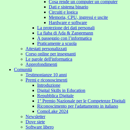
Cosa rende un computer un computer
Dati e sistema binario
Circuiti e logica
Memoria, CPU, ingressi e uscite
Hardware e software
La protezione dei dati personali
La fiaba di Ada & Zangemann
A passeggio con l’informatica
Praticamente a scuola
Attestati personalizzati
Corso online per insegnanti
Le parole dell'informatica
Approfondimenti
Comunità
Testimonianze 10 anni
Premi e riconoscimenti
Introduzione
Digital Skills in Education
Repubblica Digitale
1° Premio Nazionale per le Competenze Digitali
Riconoscimento per l'adattamento in italiano
ComoLake 2024
Newsletter
Dove siete
Software libero