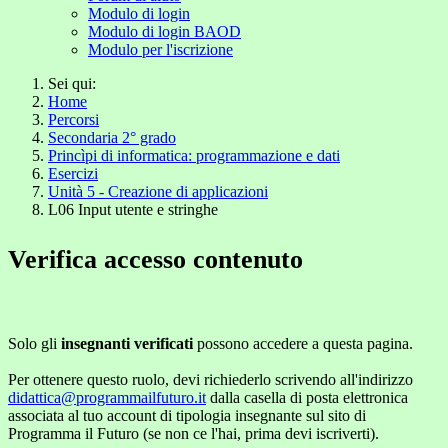
Modulo di login
Modulo di login BAOD
Modulo per l'iscrizione
Sei qui:
Home
Percorsi
Secondaria 2° grado
Princìpi di informatica: programmazione e dati
Esercizi
Unità 5 - Creazione di applicazioni
L06 Input utente e stringhe
Verifica accesso contenuto
Solo gli
insegnanti verificati
possono accedere a questa pagina.
Per ottenere questo ruolo, devi richiederlo scrivendo all'indirizzo
didattica@programmailfuturo.it
dalla casella di posta elettronica
associata al tuo account di tipologia insegnante sul sito di
Programma il Futuro (se non ce l'hai, prima devi iscriverti).