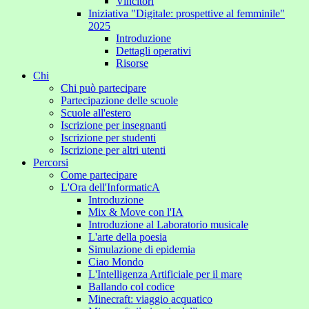
Vincitori
Iniziativa "Digitale: prospettive al femminile"
2025
Introduzione
Dettagli operativi
Risorse
Chi
Chi può partecipare
Partecipazione delle scuole
Scuole all'estero
Iscrizione per insegnanti
Iscrizione per studenti
Iscrizione per altri utenti
Percorsi
Come partecipare
L'Ora dell'InformaticA
Introduzione
Mix & Move con l'IA
Introduzione al Laboratorio musicale
L'arte della poesia
Simulazione di epidemia
Ciao Mondo
L'Intelligenza Artificiale per il mare
Ballando col codice
Minecraft: viaggio acquatico