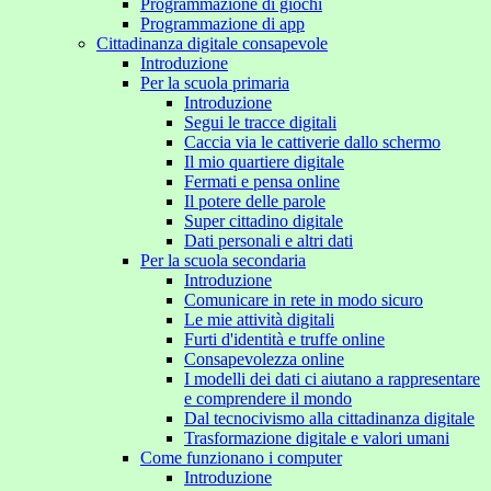
Programmazione di giochi
Programmazione di app
Cittadinanza digitale consapevole
Introduzione
Per la scuola primaria
Introduzione
Segui le tracce digitali
Caccia via le cattiverie dallo schermo
Il mio quartiere digitale
Fermati e pensa online
Il potere delle parole
Super cittadino digitale
Dati personali e altri dati
Per la scuola secondaria
Introduzione
Comunicare in rete in modo sicuro
Le mie attività digitali
Furti d'identità e truffe online
Consapevolezza online
I modelli dei dati ci aiutano a rappresentare
e comprendere il mondo
Dal tecnocivismo alla cittadinanza digitale
Trasformazione digitale e valori umani
Come funzionano i computer
Introduzione